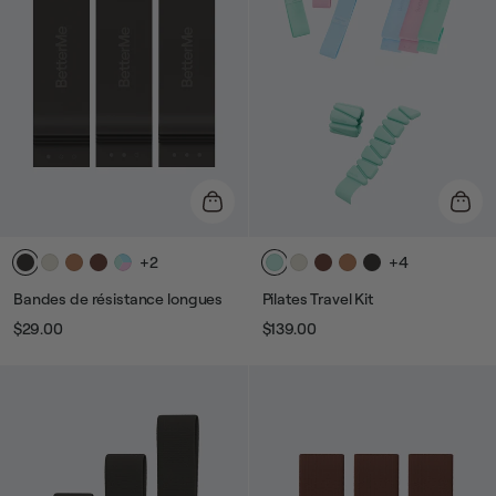
+2
+4
Bandes de résistance longues
Pilates Travel Kit
$29.00
$139.00
Prix
Prix
Prix
Prix
habituel
de
habituel
de
vente
vente