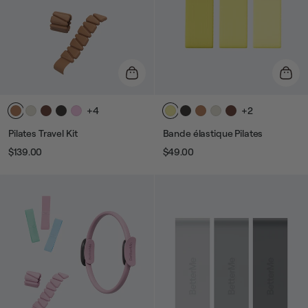
+4
+2
Pilates Travel Kit
Bande élastique Pilates
$139.00
$49.00
Prix
Prix
Prix
Prix
habituel
de
habituel
de
vente
vente