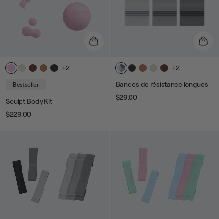
+2
+2
Bandes de résistance longues
Bestseller
$29.00
Sculpt Body Kit
Prix
Prix
$229.00
Prix
Prix
habituel
de
vente
habituel
de
vente