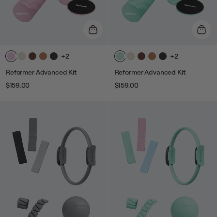
+2
+2
Reformer Advanced Kit
Reformer Advanced Kit
$159.00
$159.00
Prix
Prix
Prix
Prix
habituel
de
habituel
de
vente
vente