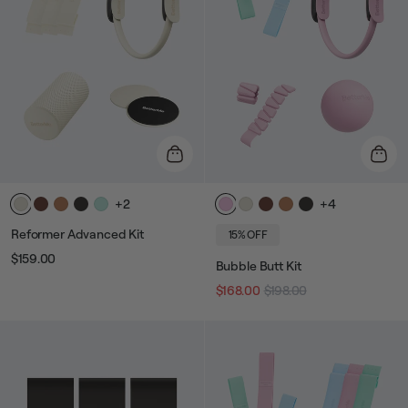
+2
+4
Reformer Advanced Kit
15% OFF
$159.00
Prix
Prix
Bubble Butt Kit
$168.00
$198.00
Prix
Prix
habituel
de
vente
habituel
de
vente