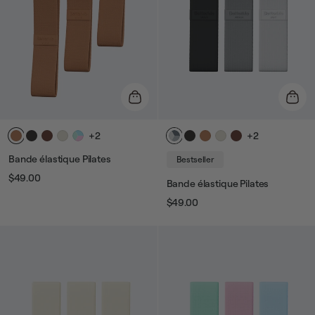
+2
+2
Bande élastique Pilates
Bestseller
$49.00
Prix
Prix
Bande élastique Pilates
$49.00
Prix
Prix
habituel
de
vente
habituel
de
vente