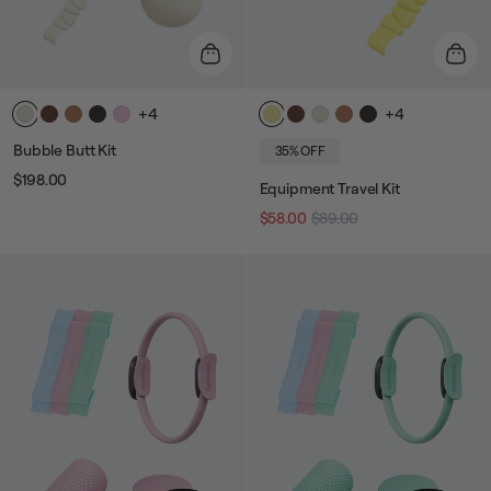
+4
+4
Bubble Butt Kit
35% OFF
$198.00
Prix
Prix
Equipment Travel Kit
$58.00
$89.00
Prix
Prix
habituel
de
vente
habituel
de
vente