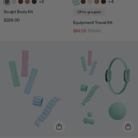
+2
+4
Sculpt Body Kit
Offre groupée
$229.00
Prix
Prix
Equipment Travel Kit
$89.00
$118.00
Prix
Prix
habituel
de
vente
habituel
de
vente