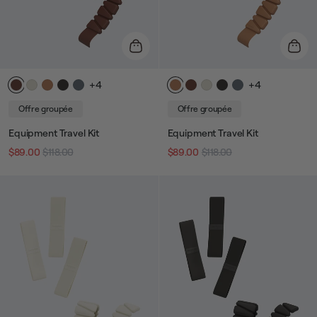
+4
+4
Offre groupée
Offre groupée
Equipment Travel Kit
Equipment Travel Kit
$89.00
$118.00
$89.00
$118.00
Prix
Prix
Prix
Prix
habituel
de
habituel
de
vente
vente