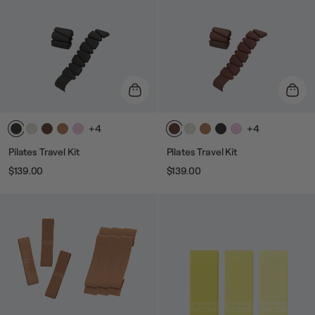
+4
+4
Pilates Travel Kit
Pilates Travel Kit
$139.00
$139.00
Prix
Prix
Prix
Prix
habituel
de
habituel
de
vente
vente