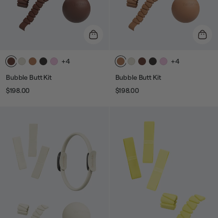
+4
+4
Bubble Butt Kit
Bubble Butt Kit
$198.00
$198.00
Prix
Prix
Prix
Prix
habituel
de
habituel
de
vente
vente