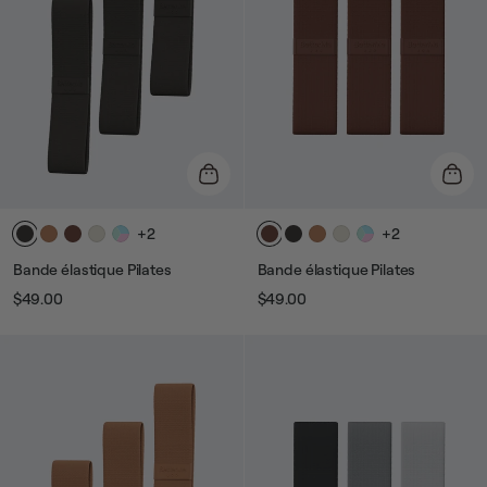
+2
+2
Bande élastique Pilates
Bande élastique Pilates
$49.00
$49.00
Prix
Prix
Prix
Prix
habituel
de
habituel
de
vente
vente