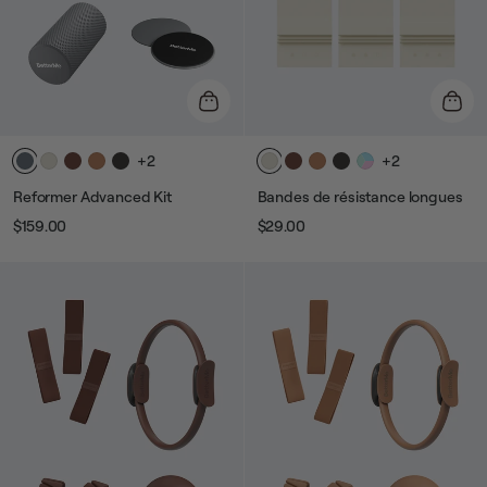
+2
+2
Reformer Advanced Kit
Bandes de résistance longues
$159.00
$29.00
Prix
Prix
Prix
Prix
habituel
de
habituel
de
vente
vente