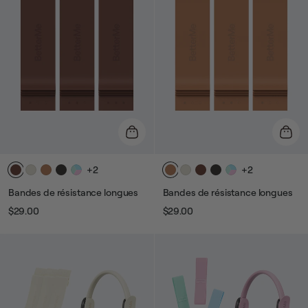
+2
+2
Bandes de résistance longues
Bandes de résistance longues
$29.00
$29.00
Prix
Prix
Prix
Prix
habituel
de
habituel
de
vente
vente