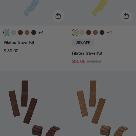
+4
+4
Pilates Travel Kit
35% OFF
$139.00
Prix
Prix
Pilates Travel Kit
$90.00
$139.00
Prix
Prix
habituel
de
vente
habituel
de
vente