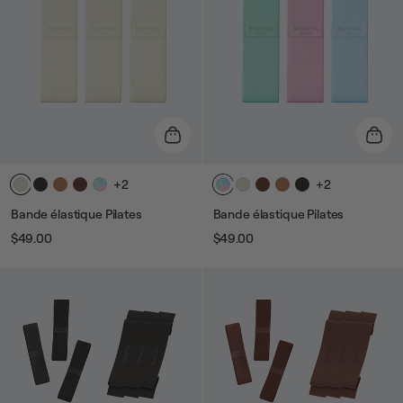
+2
+2
Bande élastique Pilates
Bande élastique Pilates
$49.00
$49.00
Prix
Prix
Prix
Prix
habituel
de
habituel
de
vente
vente