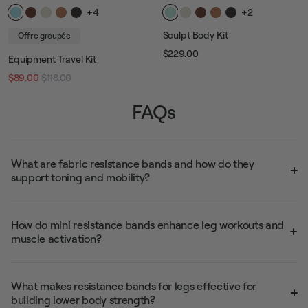
+4
+2
Sculpt Body Kit
Offre groupée
$229.00
Equipment Travel Kit
Prix
Prix
$89.00
$118.00
Prix
Prix
habituel
de
vente
FAQs
habituel
de
vente
What are fabric resistance bands and how do they
support toning and mobility?
How do mini resistance bands enhance leg workouts and
muscle activation?
What makes resistance bands for legs effective for
building lower body strength?