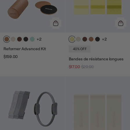
+2
+2
Reformer Advanced Kit
40% OFF
$159.00
Prix
Prix
Bandes de résistance longues
$17.00
$29.00
Prix
Prix
habituel
de
vente
habituel
de
vente