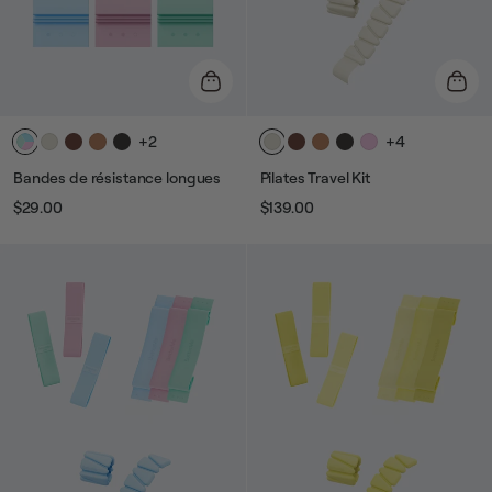
+2
+4
Bandes de résistance longues
Pilates Travel Kit
$29.00
$139.00
Prix
Prix
Prix
Prix
habituel
de
habituel
de
vente
vente