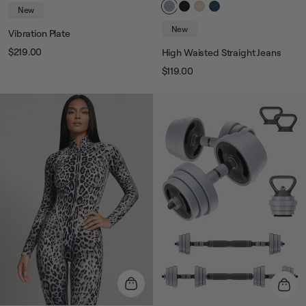
New
New
Vibration Plate
$219.00
High Waisted Straight Jeans
Prix
Prix
$119.00
Prix
Prix
habituel
de
vente
habituel
de
vente