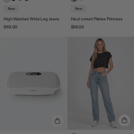
New
New
High Waisted Wide Leg Jeans
Haut corset Pilates Princess
$119.00
$59.00
Prix
Prix
Prix
Prix
habituel
de
habituel
de
vente
vente