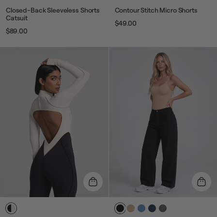
Closed-Back Sleeveless Shorts
Contour Stitch Micro Shorts
Catsuit
$49.00
Prix
Prix
$89.00
Prix
Prix
habituel
de
habituel
de
vente
vente