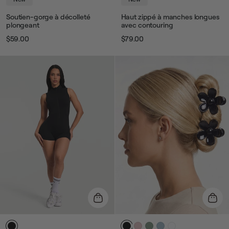
Soutien-gorge à décolleté
Haut zippé à manches longues
plongeant
avec contouring
$59.00
$79.00
Prix
Prix
Prix
Prix
habituel
de
habituel
de
vente
vente