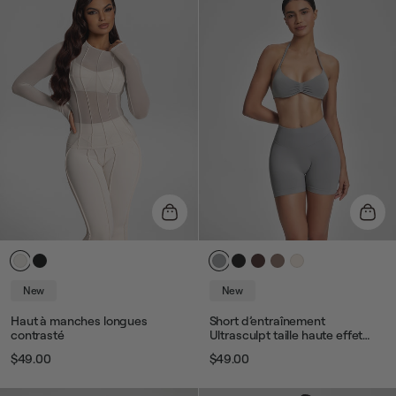
New
New
Haut à manches longues
Short d’entraînement
contrasté
Ultrasculpt taille haute effet
push-up et ventre plat
$49.00
$49.00
longueur 11,5 cm
Prix
Prix
Prix
Prix