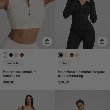
Bestseller
New
Haut zippé à encolure
Haut zippé à manches longues
américaine
avec contouring
$69.00
$79.00
Prix
Prix
Prix
Prix
habituel
de
habituel
de
vente
vente