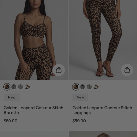
New
New
Golden Leopard Contour Stitch
Golden Leopard Contour Stitch
Bralette
Leggings
$59.00
$59.00
Prix
Prix
Prix
Prix
habituel
de
habituel
de