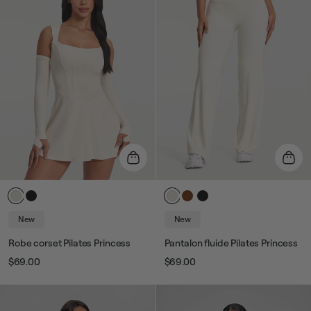
New
New
Robe corset Pilates Princess
Pantalon fluide Pilates Princess
$69.00
$69.00
Prix
Prix
Prix
Prix
habituel
de
habituel
de
vente
vente