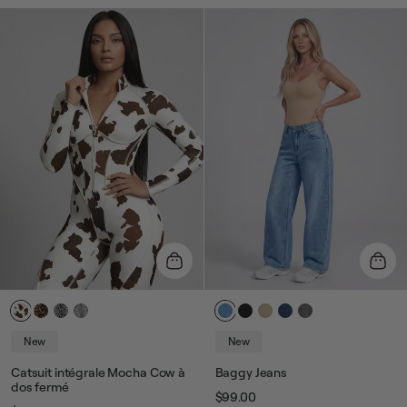
vente
habituel
de
vente
New
New
Catsuit intégrale Mocha Cow à
Baggy Jeans
dos fermé
$99.00
Prix
Prix