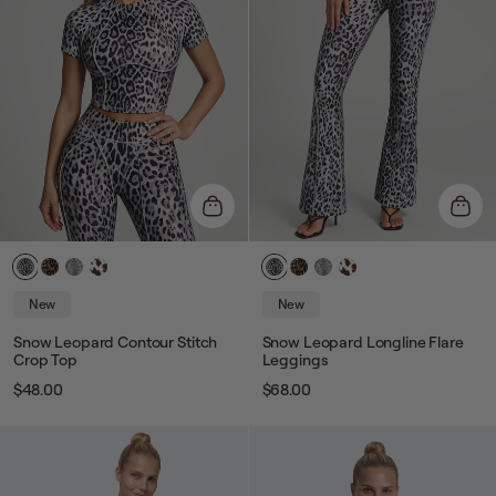
New
New
Snow Leopard Contour Stitch
Snow Leopard Longline Flare
Crop Top
Leggings
$48.00
$68.00
Prix
Prix
Prix
Prix
habituel
de
habituel
de
vente
vente