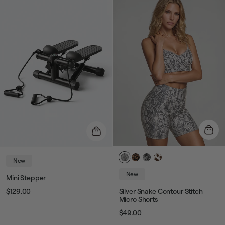
vente
vente
New
New
Mini Stepper
$129.00
Silver Snake Contour Stitch
Prix
Prix
Micro Shorts
$49.00
habituel
de
Prix
Prix