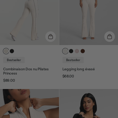
Bestseller
Bestseller
Combinaison Dos nu Pilates
Legging long évasé
Princess
$68.00
Prix
Prix
$89.00
Prix
Prix
habituel
de
habituel
de
vente
vente