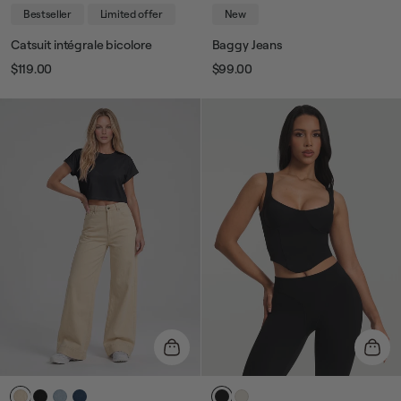
Bestseller
Limited offer
New
Catsuit intégrale bicolore
Baggy Jeans
$119.00
$99.00
Prix
Prix
Prix
Prix
habituel
de
habituel
de
vente
vente