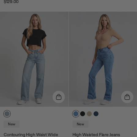
$129.00
Prix
Prix
habituel
de
habituel
de
vente
vente
New
New
Contouring High Waist Wide
High Waisted Flare Jeans