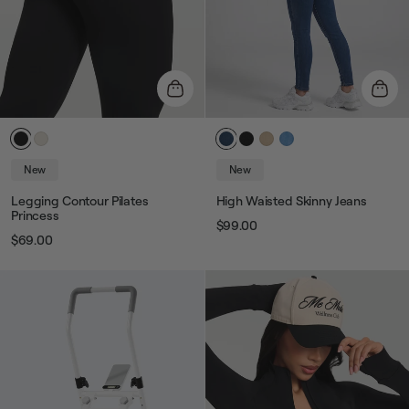
New
New
Legging Contour Pilates
High Waisted Skinny Jeans
Princess
$99.00
Prix
Prix
$69.00
Prix
Prix
habituel
de
habituel
de
vente
vente