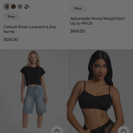
New
New
Adjustable Home Weight Set |
Up to 44 LB
Catsuit Snow Leopard à dos
$199.00
fermé
Prix
Prix
$129.00
Prix
Prix
habituel
de
vente
habituel
de
vente