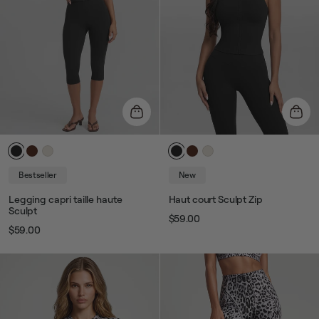
Bestseller
New
Legging capri taille haute
Haut court Sculpt Zip
Sculpt
$59.00
Prix
Prix
$59.00
Prix
Prix
habituel
de
habituel
de
vente
vente