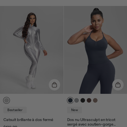
habituel
de
habituel
de
vente
vente
Bestseller
New
Catsuit brillante à dos fermé
Dos nu Ultrasculpt en tricot
sergé avec soutien-gorge