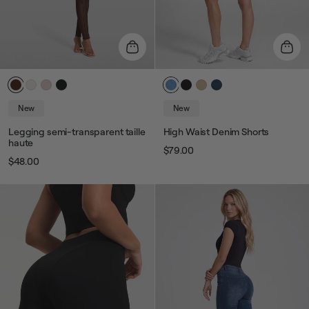
New
New
Legging semi-transparent taille
High Waist Denim Shorts
haute
$79.00
Prix
Prix
$48.00
Prix
Prix
habituel
de
habituel
de
vente
vente