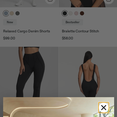
New
Bestseller
Relaxed Cargo Denim Shorts
Bralette Contour Stitch
$99.00
$58.00
Prix
Prix
Prix
Prix
habituel
de
habituel
de
vente
vente