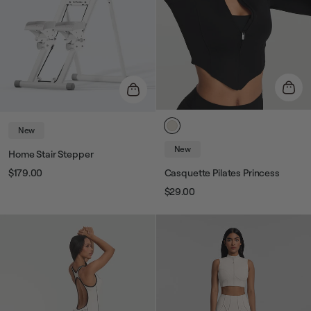
New
New
Home Stair Stepper
$179.00
Casquette Pilates Princess
Prix
Prix
$29.00
Prix
Prix
habituel
de
vente
habituel
de
vente