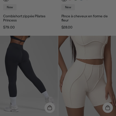
New
New
Combishort zippée Pilates
Pince à cheveux en forme de
Princess
fleur
$79.00
$28.00
Prix
Prix
Prix
Prix
habituel
de
habituel
de
vente
vente