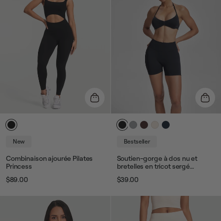
New
Bestseller
Combinaison ajourée Pilates
Soutien-gorge à dos nu et
Princess
bretelles en tricot sergé
Ultrasculpt
$89.00
$39.00
Prix
Prix
Prix
Prix
habituel
de
habituel
de
vente
vente