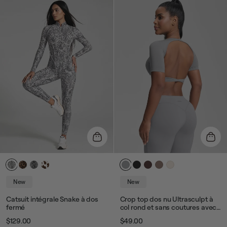
habituel
de
habituel
de
vente
vente
New
New
Catsuit intégrale Snake à dos
Crop top dos nu Ultrasculpt à
fermé
col rond et sans coutures avec
coques amovibles
$129.00
$49.00
Prix
Prix
Prix
Prix