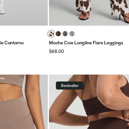
de Contorno
Mocha Cow Longline Flare Leggings
$68.00
Preço
Preço
normal
promocional
Bestseller