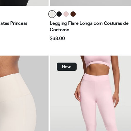
ates Princess
Legging Flare Longa com Costuras de
Contorno
$68.00
Preço
Preço
normal
promocional
Novo