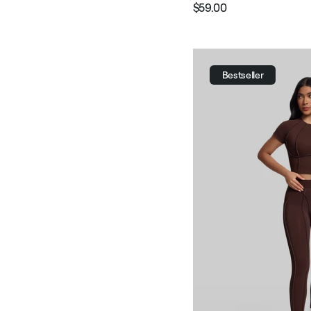
$59.00
Preço
Preço
normal
promocional
Bestseller