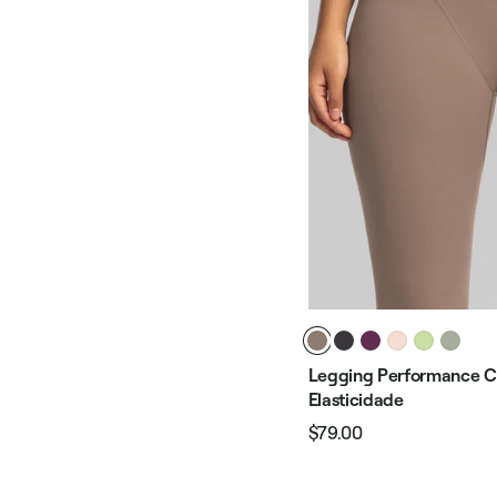
Legging Performance Ci
Elasticidade
$79.00
Preço
Preço
normal
promocional