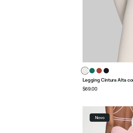
Legging Cintura Alta c
$69.00
Preço
Preço
normal
promocional
Novo