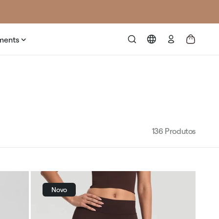
Fazer
ments
login
136
Produtos
Novo