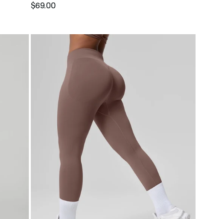
$69.00
Preço
Preço
normal
promocional