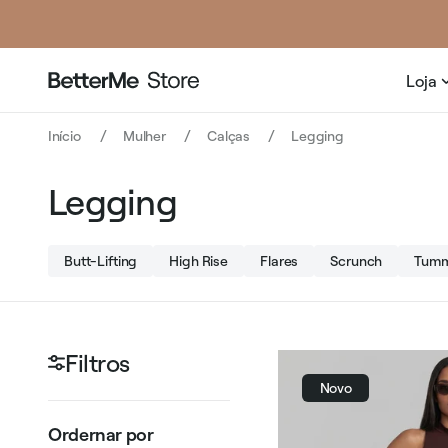
Loja
Início
Mulher
Calças
Legging
Legging
Butt-Lifting
High Rise
Flares
Scrunch
Tumm
Filtros
Novo
Ordernar por