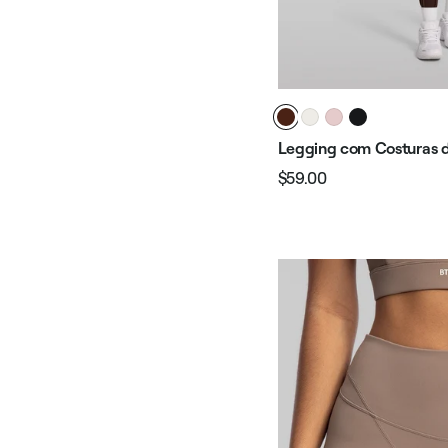
Legging com Costuras 
$59.00
Preço
Preço
normal
promocional