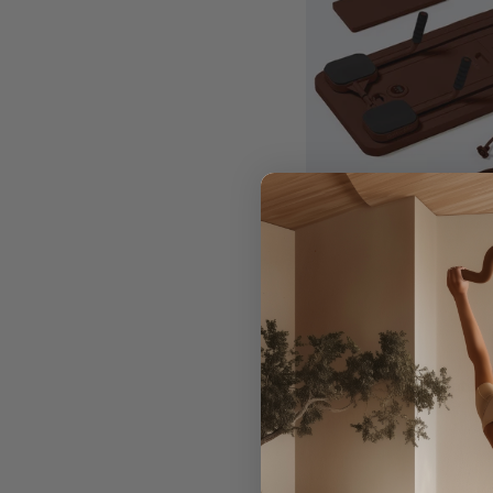
Mini Refomer di Pilates
$189.00
Prezzo
Prezzo
regolare
di
vendita