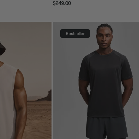
$249.00
Prezzo
Prezzo
regolare
di
vendita
Bestseller