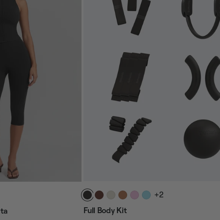
+2
Full Body Kit
lta