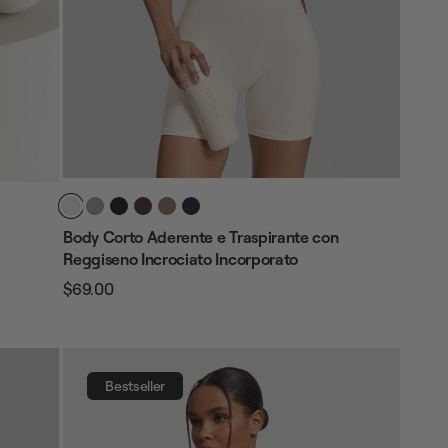
Body Corto Aderente e Traspirante con
Reggiseno Incrociato Incorporato
$69.00
Prezzo
Prezzo
regolare
di
vendita
Bestseller