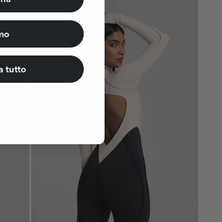
Bestseller
Limited offer
mo
a tutto