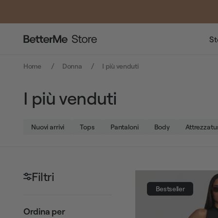
St
Home
Donna
I più venduti
I più venduti
Nuovi arrivi
Tops
Pantaloni
Body
Attrezzatu
Filtri
Bestseller
Ordina per