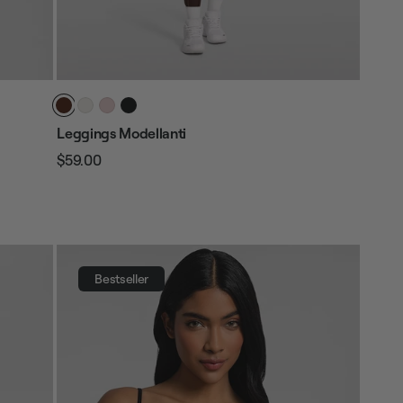
Leggings Modellanti
$59.00
Prezzo
Prezzo
regolare
di
vendita
Bestseller