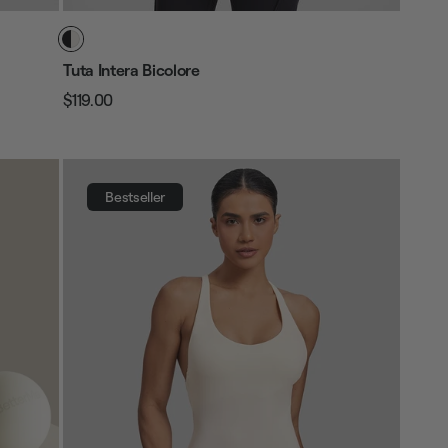
Tuta Intera Bicolore
$119.00
Prezzo
Prezzo
regolare
di
vendita
Bestseller