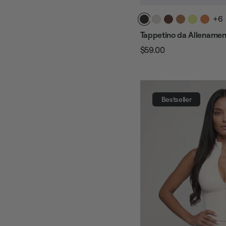
+6
Tappetino da Allenamen
$59.00
Prezzo
Prezzo
regolare
di
vendita
Bestseller