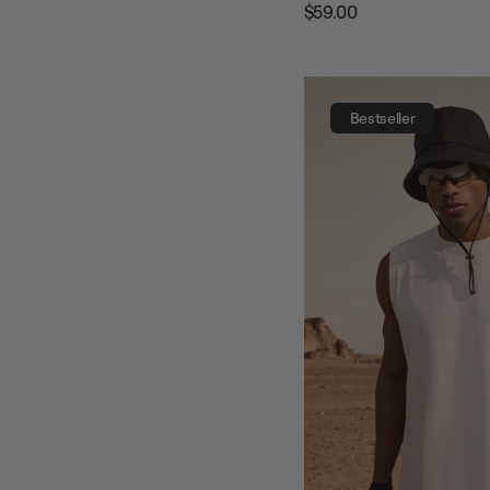
$59.00
Prezzo
Prezzo
regolare
di
vendita
Bestseller