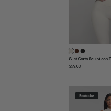
Gilet Corto Sculpt con Z
$59.00
Prezzo
Prezzo
regolare
di
vendita
Bestseller