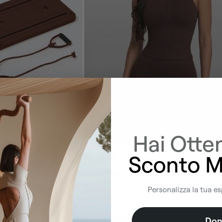
Hai Otte
Sconto M
Gilet Corto Sculpt con Zip
$59.00
Personalizza la tua e
Prezzo
Prezzo
regolare
di
vendita
Don