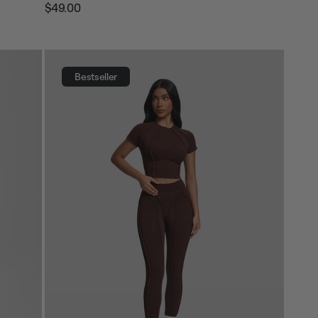
$49.00
Prezzo
Prezzo
regolare
di
vendita
Bestseller