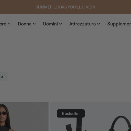
SUMMER LOOKS YOU’LL LIVE IN
ore
Donne
Uomini
Attrezzatura
Supplemen
re
Bestseller