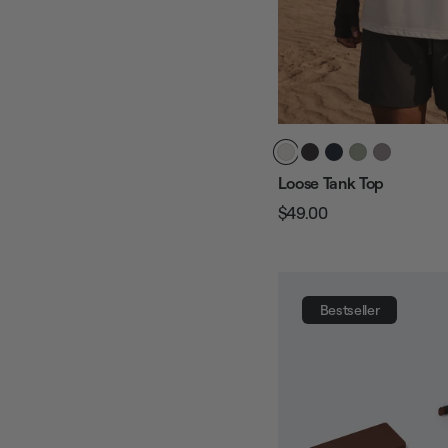
Loose Tank Top
$49.00
Prezzo
Prezzo
regolare
di
vendita
Bestseller