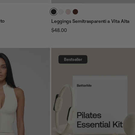
to
Leggings Semitrasparenti a Vita Alta
$48.00
Prezzo
Prezzo
regolare
di
vendita
Bestseller