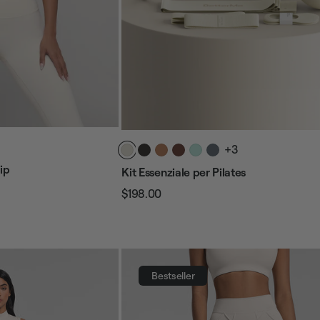
+3
ip
Kit Essenziale per Pilates
$198.00
Prezzo
Prezzo
regolare
di
vendita
Bestseller