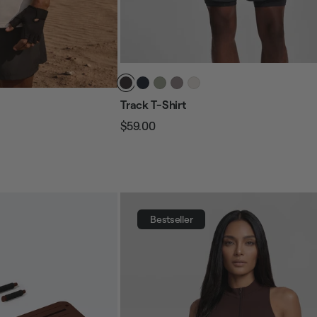
Track T-Shirt
$59.00
Prezzo
Prezzo
regolare
di
vendita
Bestseller