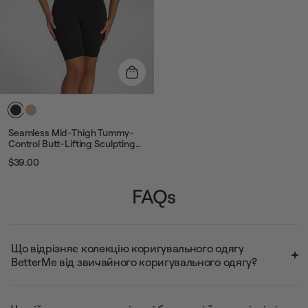
Seamless Mid-Thigh Tummy-
Control Butt-Lifting Sculpting
Shorts
$39.00
Звичайна
Ціна
ціна
розпродажу
FAQs
Що відрізняє колекцію коригувального одягу
BetterMe від звичайного коригувального одягу?