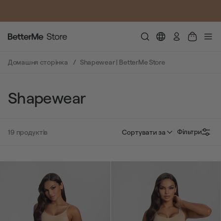
SUMMER LOOKS YOU’LL LIVE IN
Авторизува
Домашня сторінка
Shapewear | BetterMe Store
Shapewear
Фільтри
19
продуктів
Сортувати за