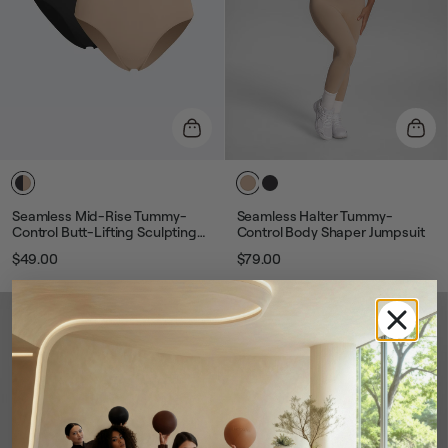
Seamless Mid-Rise Tummy-
Seamless Halter Tummy-
Control Butt-Lifting Sculpting
Control Body Shaper Jumpsuit
Briefs Duo
$49.00
$79.00
Звичайна
Ціна
Звичайна
Ціна
ціна
розпродажу
ціна
розпродажу