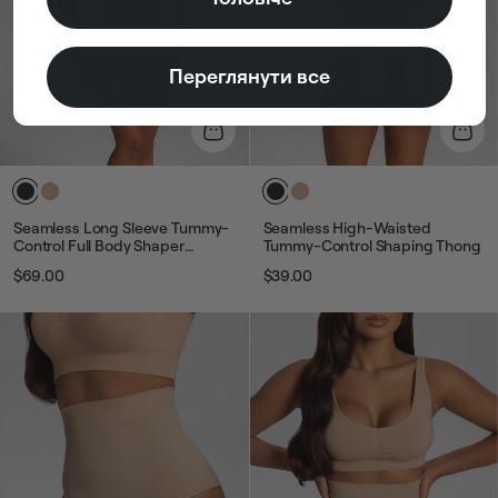
Переглянути все
Seamless Long Sleeve Tummy-
Seamless High-Waisted
Control Full Body Shaper
Tummy-Control Shaping Thong
Bodysuit
$69.00
$39.00
Звичайна
Ціна
Звичайна
Ціна
ціна
розпродажу
ціна
розпродажу