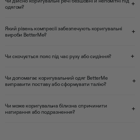
Чи дійсно коригувальні речі безшовні й непомітні під
одягом?
Який рівень компресії забезпечують коригувальні
вироби BetterMe?
Чи скочується пояс під час руху або сидіння?
Чи допомагає коригувальний одяг BetterMe
виправити поставу або сформувати талію?
Чи може коригувальна білизна спричинити
натирання або подразнення?