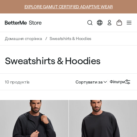
SUMMER LOOKS YOU’LL LIVE IN
Авторизува
Домашня сторінка
Sweatshirts & Hoodies
Sweatshirts & Hoodies
Фільтри
10
продуктів
Сортувати за