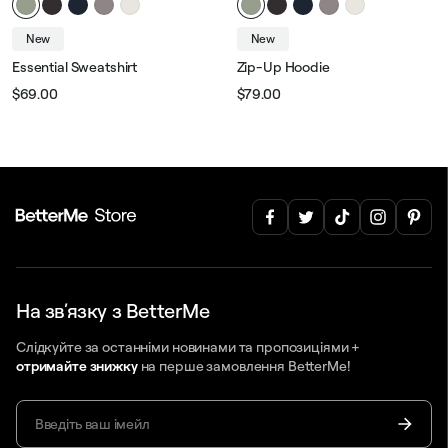
New
New
Essential Sweatshirt
Zip-Up Hoodie
$69.00
$79.00
Звичайна
Ціна
Звичайна
Ціна
ціна
розпродажу
ціна
розпродажу
На звʼязку з BetterMe
Слідкуйте за останніми новинами та пропозиціями +
отримайте знижку
на перше замовлення BetterMe!