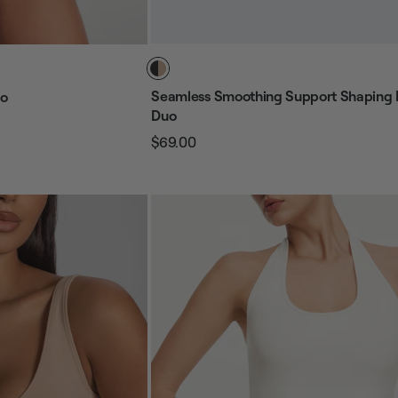
Seamless Smoothing Support Shaping 
do
Duo
$69.00
Precio
Precio
habitual
de
venta