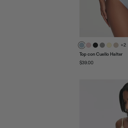
+2
Top con Cuello Halter
$39.00
Precio
Precio
habitual
de
venta