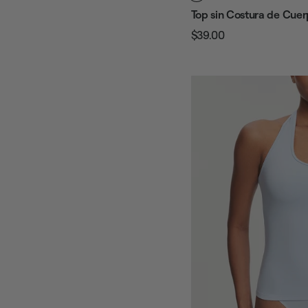
Top sin Costura de Cuer
$39.00
Precio
Precio
habitual
de
venta