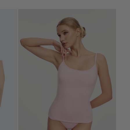
habitual
de
venta