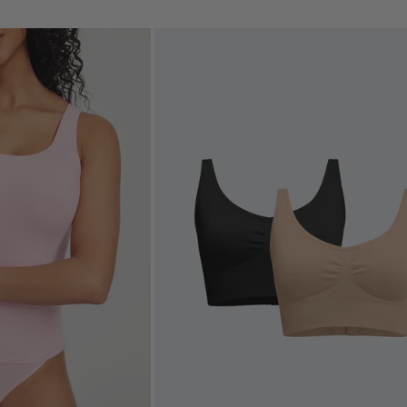
habitual
de
venta