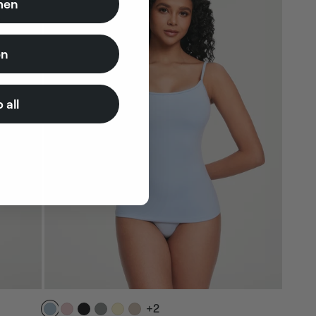
en
n
 all
+2