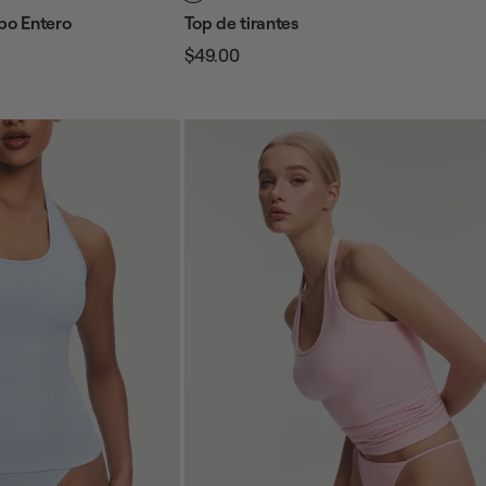
po Entero
Top de tirantes
$49.00
Precio
Precio
habitual
de
venta