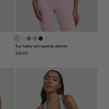
Top halter con espalda abierta
$49.00
Precio
Precio
habitual
de
venta