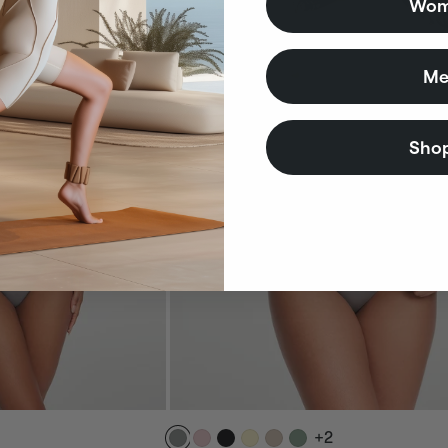
Wom
Me
Shop
+2