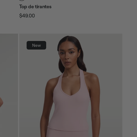
Top de tirantes
$49.00
Precio
Precio
habitual
de
venta
New