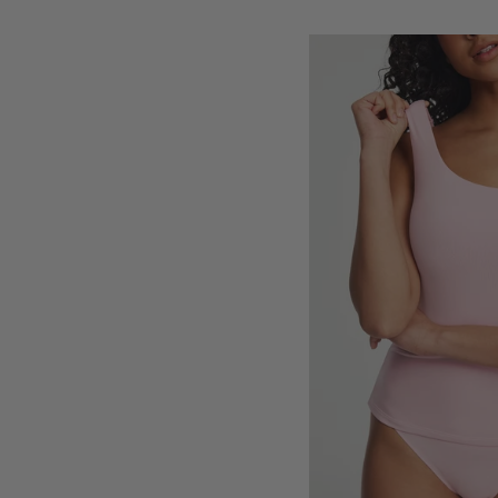
habitual
de
venta