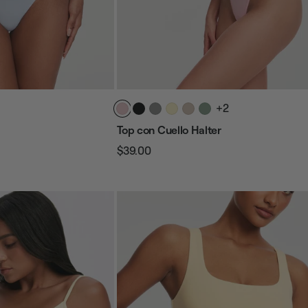
+2
Top con Cuello Halter
$39.00
Precio
Precio
habitual
de
venta