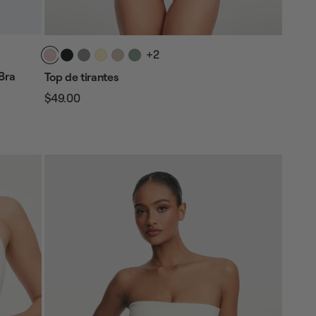
+2
Bra
Top de tirantes
$49.00
Precio
Precio
habitual
de
venta