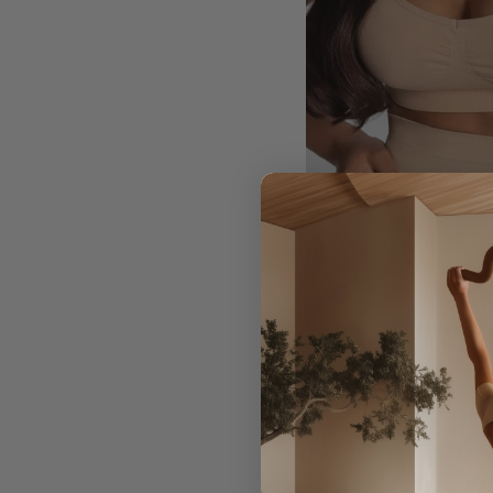
Seamless Smoothing Su
$59.00
Precio
Precio
habitual
de
venta