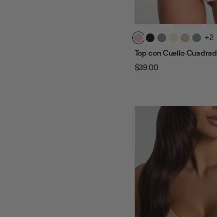
+2
Top con Cuello Cuadra
$39.00
Precio
Precio
habitual
de
venta